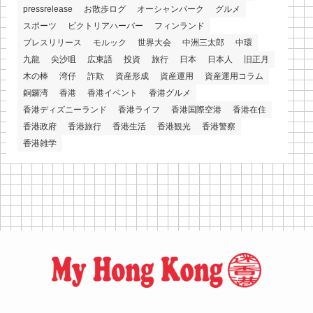
pressrelease
お散歩ログ
オーシャンパーク
グルメ
スポーツ
ビクトリアハーバー
フィンランド
プレスリリース
モルック
世界大会
中洲三太郎
中環
九龍
尖沙咀
広東語
投資
旅行
日本
日本人
旧正月
木の棒
湾仔
詐欺
資産形成
資産運用
資産運用コラム
銅鑼湾
香港
香港イベント
香港グルメ
香港ディズニーランド
香港ライフ
香港国際空港
香港在住
香港政府
香港旅行
香港生活
香港観光
香港警察
香港雑学