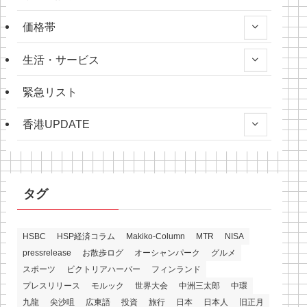
価格帯
生活・サービス
緊急リスト
香港UPDATE
タグ
HSBC
HSP経済コラム
Makiko-Column
MTR
NISA
pressrelease
お散歩ログ
オーシャンパーク
グルメ
スポーツ
ビクトリアハーバー
フィンランド
プレスリリース
モルック
世界大会
中洲三太郎
中環
九龍
尖沙咀
広東語
投資
旅行
日本
日本人
旧正月