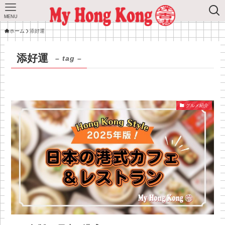
MENU
ホーム
添好運
添好運
– tag –
グルメ紹介