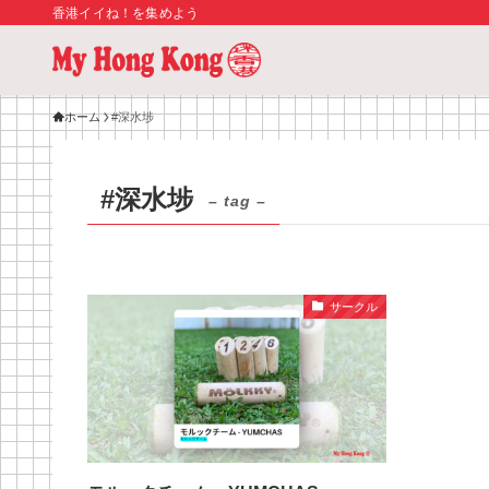
香港イイね！を集めよう
ホーム
#深水埗
#深水埗
– tag –
サークル