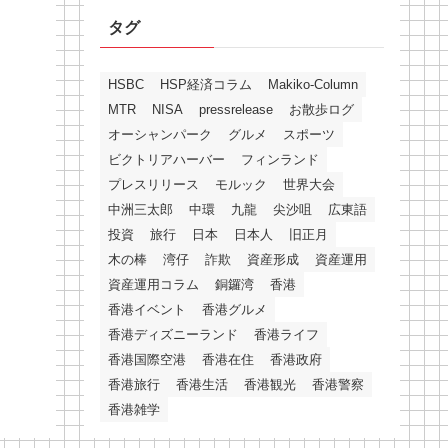
タグ
HSBC
HSP経済コラム
Makiko-Column
MTR
NISA
pressrelease
お散歩ログ
オーシャンパーク
グルメ
スポーツ
ビクトリアハーバー
フィンランド
プレスリリース
モルック
世界大会
中洲三太郎
中環
九龍
尖沙咀
広東語
投資
旅行
日本
日本人
旧正月
木の棒
湾仔
詐欺
資産形成
資産運用
資産運用コラム
銅鑼湾
香港
香港イベント
香港グルメ
香港ディズニーランド
香港ライフ
香港国際空港
香港在住
香港政府
香港旅行
香港生活
香港観光
香港警察
香港雑学