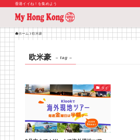
香港イイね！を集めよう
ホーム
欧米豪
欧米豪
– tag –
タイ