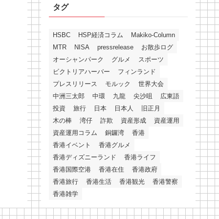
タグ
HSBC
HSP経済コラム
Makiko-Column
MTR
NISA
pressrelease
お散歩ログ
オーシャンパーク
グルメ
スポーツ
ビクトリアハーバー
フィンランド
プレスリリース
モルック
世界大会
中洲三太郎
中環
九龍
尖沙咀
広東語
投資
旅行
日本
日本人
旧正月
木の棒
湾仔
詐欺
資産形成
資産運用
資産運用コラム
銅鑼湾
香港
香港イベント
香港グルメ
香港ディズニーランド
香港ライフ
香港国際空港
香港在住
香港政府
香港旅行
香港生活
香港観光
香港警察
香港雑学