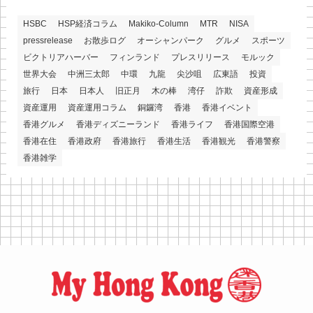
HSBC
HSP経済コラム
Makiko-Column
MTR
NISA
pressrelease
お散歩ログ
オーシャンパーク
グルメ
スポーツ
ビクトリアハーバー
フィンランド
プレスリリース
モルック
世界大会
中洲三太郎
中環
九龍
尖沙咀
広東語
投資
旅行
日本
日本人
旧正月
木の棒
湾仔
詐欺
資産形成
資産運用
資産運用コラム
銅鑼湾
香港
香港イベント
香港グルメ
香港ディズニーランド
香港ライフ
香港国際空港
香港在住
香港政府
香港旅行
香港生活
香港観光
香港警察
香港雑学