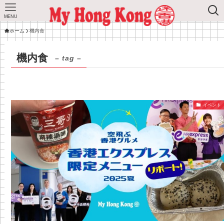
MENU
ホーム
機内食
機内食
– tag –
イベント