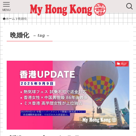
MENU
ホーム
晩婚化
晩婚化
– tag –
統計