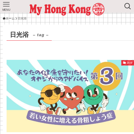
MENU
ホーム
日光浴
日光浴
– tag –
雑学