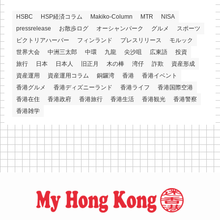
HSBC
HSP経済コラム
Makiko-Column
MTR
NISA
pressrelease
お散歩ログ
オーシャンパーク
グルメ
スポーツ
ビクトリアハーバー
フィンランド
プレスリリース
モルック
世界大会
中洲三太郎
中環
九龍
尖沙咀
広東語
投資
旅行
日本
日本人
旧正月
木の棒
湾仔
詐欺
資産形成
資産運用
資産運用コラム
銅鑼湾
香港
香港イベント
香港グルメ
香港ディズニーランド
香港ライフ
香港国際空港
香港在住
香港政府
香港旅行
香港生活
香港観光
香港警察
香港雑学