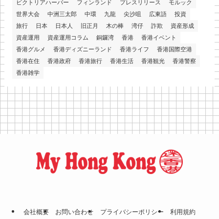
ビクトリアハーバー
フィンランド
プレスリリース
モルック
世界大会
中洲三太郎
中環
九龍
尖沙咀
広東語
投資
旅行
日本
日本人
旧正月
木の棒
湾仔
詐欺
資産形成
資産運用
資産運用コラム
銅鑼湾
香港
香港イベント
香港グルメ
香港ディズニーランド
香港ライフ
香港国際空港
香港在住
香港政府
香港旅行
香港生活
香港観光
香港警察
香港雑学
会社概要
お問い合わせ
プライバシーポリシー
利⽤規約