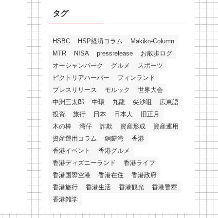
タグ
HSBC
HSP経済コラム
Makiko-Column
MTR
NISA
pressrelease
お散歩ログ
オーシャンパーク
グルメ
スポーツ
ビクトリアハーバー
フィンランド
プレスリリース
モルック
世界大会
中洲三太郎
中環
九龍
尖沙咀
広東語
投資
旅行
日本
日本人
旧正月
木の棒
湾仔
詐欺
資産形成
資産運用
資産運用コラム
銅鑼湾
香港
香港イベント
香港グルメ
香港ディズニーランド
香港ライフ
香港国際空港
香港在住
香港政府
香港旅行
香港生活
香港観光
香港警察
香港雑学