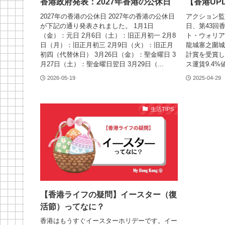
香港政府発表：2027年香港の公休日
【香港UPD
2027年の香港の公休日 2027年の香港の公休日
アクション監
が下記の通り発表されました。 1月1日
日、第43回
（金）：元日 2月6日（土）：旧正月初一 2月8
ト・ウォリア
日（月）：旧正月初三 2月9日（火）：旧正月
龍城寨之圍城
初四（代替休日） 3月26日（金）：聖金曜日 3
計賞を受賞し
月27日（土）：聖金曜日翌日 3月29日（...
ス運賃9.4%
2026-05-19
2025-04-29
生活TIPS
【香港ライフの疑問】イースター（復
活節）ってなに？
香港はもうすぐイースターホリデーです。イー