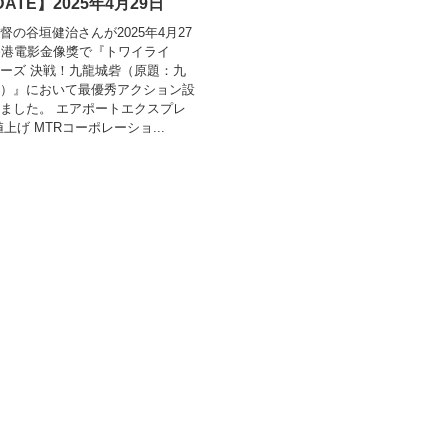
ATE】2025年4月29日
督の谷垣健治さんが2025年4月27
香港電影金像獎で『トワイライ
ーズ 決戦！九龍城砦（原題：九
）』において最優秀アクション設
ました。 エアポートエクスプレ
値上げ MTRコーポレーショ...