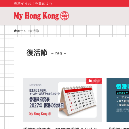
香港イイね！を集めよう
ホーム
復活節
復活節
– tag –
雑学