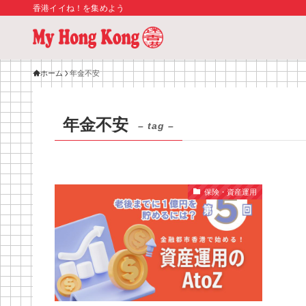
香港イイね！を集めよう
ホーム
年金不安
年金不安
– tag –
保険・資産運用