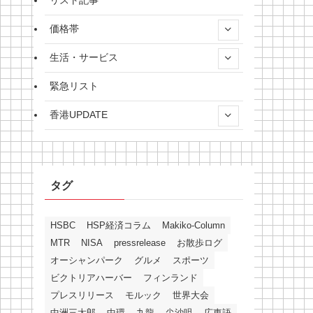
リスト記事
価格帯
生活・サービス
緊急リスト
香港UPDATE
タグ
HSBC
HSP経済コラム
Makiko-Column
MTR
NISA
pressrelease
お散歩ログ
オーシャンパーク
グルメ
スポーツ
ビクトリアハーバー
フィンランド
プレスリリース
モルック
世界大会
中洲三太郎
中環
九龍
尖沙咀
広東語