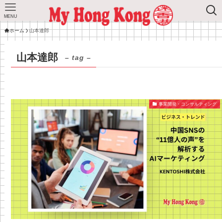
MENU
ホーム
山本達郎
山本達郎
– tag –
事業開発・コンサルティング