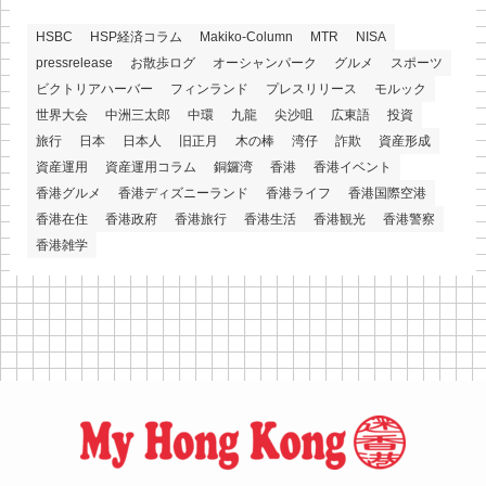
HSBC
HSP経済コラム
Makiko-Column
MTR
NISA
pressrelease
お散歩ログ
オーシャンパーク
グルメ
スポーツ
ビクトリアハーバー
フィンランド
プレスリリース
モルック
世界大会
中洲三太郎
中環
九龍
尖沙咀
広東語
投資
旅行
日本
日本人
旧正月
木の棒
湾仔
詐欺
資産形成
資産運用
資産運用コラム
銅鑼湾
香港
香港イベント
香港グルメ
香港ディズニーランド
香港ライフ
香港国際空港
香港在住
香港政府
香港旅行
香港生活
香港観光
香港警察
香港雑学