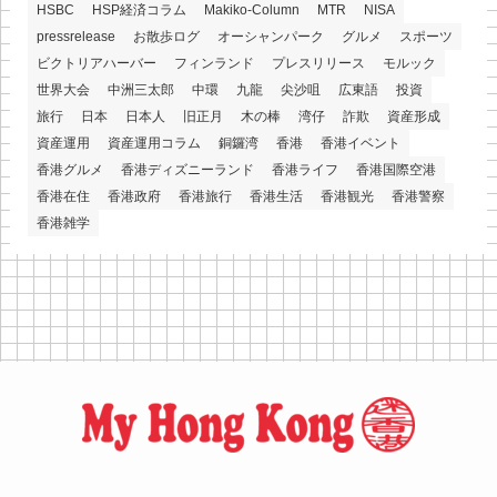
HSBC
HSP経済コラム
Makiko-Column
MTR
NISA
pressrelease
お散歩ログ
オーシャンパーク
グルメ
スポーツ
ビクトリアハーバー
フィンランド
プレスリリース
モルック
世界大会
中洲三太郎
中環
九龍
尖沙咀
広東語
投資
旅行
日本
日本人
旧正月
木の棒
湾仔
詐欺
資産形成
資産運用
資産運用コラム
銅鑼湾
香港
香港イベント
香港グルメ
香港ディズニーランド
香港ライフ
香港国際空港
香港在住
香港政府
香港旅行
香港生活
香港観光
香港警察
香港雑学