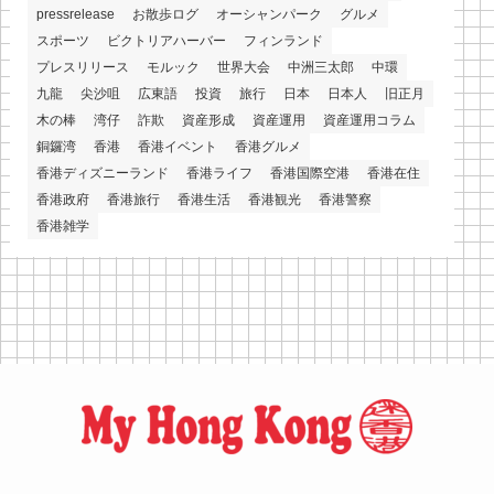
pressrelease
お散歩ログ
オーシャンパーク
グルメ
スポーツ
ビクトリアハーバー
フィンランド
プレスリリース
モルック
世界大会
中洲三太郎
中環
九龍
尖沙咀
広東語
投資
旅行
日本
日本人
旧正月
木の棒
湾仔
詐欺
資産形成
資産運用
資産運用コラム
銅鑼湾
香港
香港イベント
香港グルメ
香港ディズニーランド
香港ライフ
香港国際空港
香港在住
香港政府
香港旅行
香港生活
香港観光
香港警察
香港雑学