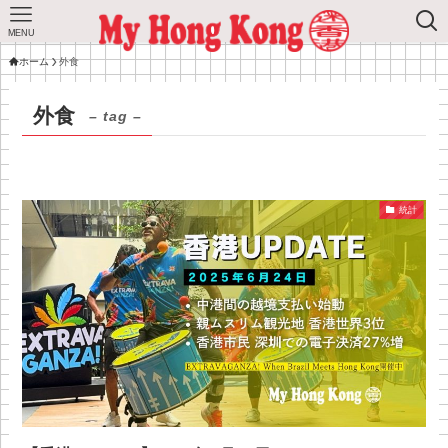
MENU
ホーム
外食
外食
– tag –
統計