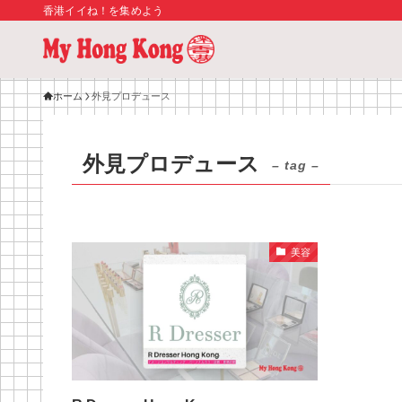
香港イイね！を集めよう
ホーム
外見プロデュース
外見プロデュース
– tag –
美容