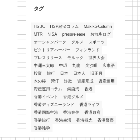
タグ
HSBC
HSP経済コラム
Makiko-Column
MTR
NISA
pressrelease
お散歩ログ
オーシャンパーク
グルメ
スポーツ
ビクトリアハーバー
フィンランド
プレスリリース
モルック
世界大会
中洲三太郎
中環
九龍
尖沙咀
広東語
投資
旅行
日本
日本人
旧正月
木の棒
湾仔
詐欺
資産形成
資産運用
資産運用コラム
銅鑼湾
香港
香港イベント
香港グルメ
香港ディズニーランド
香港ライフ
香港国際空港
香港在住
香港政府
香港旅行
香港生活
香港観光
香港警察
香港雑学