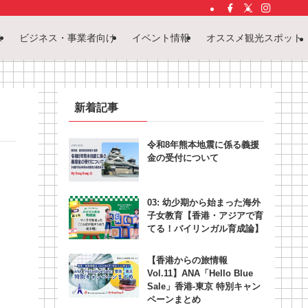
ス
ビジネス・事業者向け
イベント情報
オススメ観光スポット
新着記事
令和8年熊本地震に係る義援
金の受付について
03: 幼少期から始まった海外
子女教育【香港・アジアで育
てる！バイリンガル育成論】
【香港からの旅情報
Vol.11】ANA「Hello Blue
Sale」香港‐東京 特別キャン
ペーンまとめ