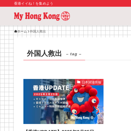
香港イイね！を集めよう
ホーム
外国人救出
外国人救出
– tag –
日本関連情報