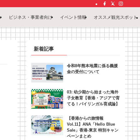
ス
ビジネス・事業者向け
イベント情報
オススメ観光スポット
新着記事
令和8年熊本地震に係る義援
金の受付について
03: 幼少期から始まった海外
子女教育【香港・アジアで育
てる！バイリンガル育成論】
【香港からの旅情報
Vol.11】ANA「Hello Blue
Sale」香港‐東京 特別キャン
ペーンまとめ