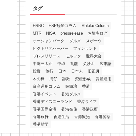
タグ
HSBC
HSP経済コラム
Makiko-Column
MTR
NISA
pressrelease
お散歩ログ
オーシャンパーク
グルメ
スポーツ
ビクトリアハーバー
フィンランド
プレスリリース
モルック
世界大会
中洲三太郎
中環
九龍
尖沙咀
広東語
投資
旅行
日本
日本人
旧正月
木の棒
湾仔
詐欺
資産形成
資産運用
資産運用コラム
銅鑼湾
香港
香港イベント
香港グルメ
香港ディズニーランド
香港ライフ
香港国際空港
香港在住
香港政府
香港旅行
香港生活
香港観光
香港警察
香港雑学