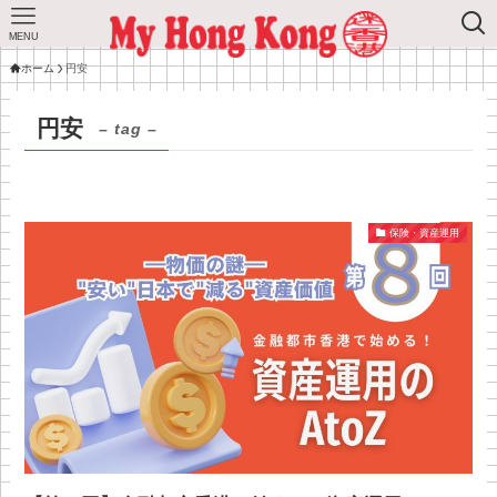
MENU
ホーム
円安
円安
– tag –
保険・資産運用