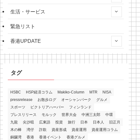
生活・サービス
緊急リスト
香港UPDATE
タグ
HSBC
HSP経済コラム
Makiko-Column
MTR
NISA
pressrelease
お散歩ログ
オーシャンパーク
グルメ
スポーツ
ビクトリアハーバー
フィンランド
プレスリリース
モルック
世界大会
中洲三太郎
中環
九龍
尖沙咀
広東語
投資
旅行
日本
日本人
旧正月
木の棒
湾仔
詐欺
資産形成
資産運用
資産運用コラム
銅鑼湾
香港
香港イベント
香港グルメ