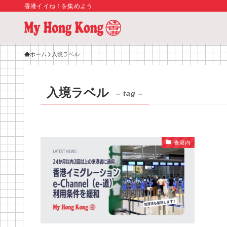
香港イイね！を集めよう
ホーム
入境ラベル
入境ラベル
– tag –
香港内