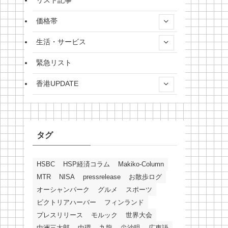
リスト記事
価格帯
生活・サービス
緊急リスト
香港UPDATE
タグ
HSBC
HSP経済コラム
Makiko-Column
MTR
NISA
pressrelease
お散歩ログ
オーシャンパーク
グルメ
スポーツ
ビクトリアハーバー
フィンランド
プレスリリース
モルック
世界大会
中洲三太郎
中環
九龍
尖沙咀
広東語