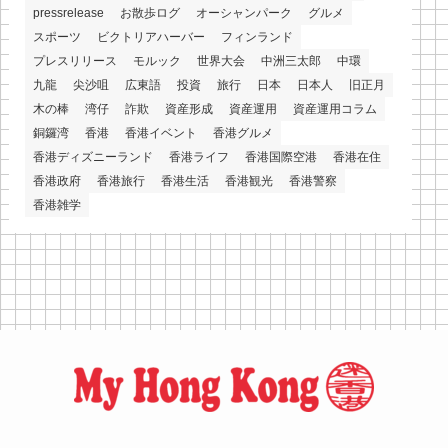
pressrelease
お散歩ログ
オーシャンパーク
グルメ
スポーツ
ビクトリアハーバー
フィンランド
プレスリリース
モルック
世界大会
中洲三太郎
中環
九龍
尖沙咀
広東語
投資
旅行
日本
日本人
旧正月
木の棒
湾仔
詐欺
資産形成
資産運用
資産運用コラム
銅鑼湾
香港
香港イベント
香港グルメ
香港ディズニーランド
香港ライフ
香港国際空港
香港在住
香港政府
香港旅行
香港生活
香港観光
香港警察
香港雑学