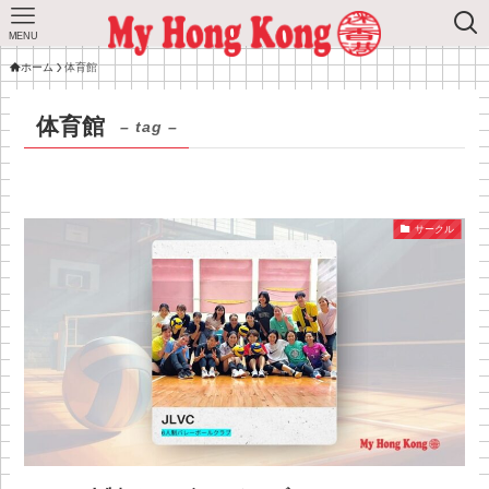
MENU
ホーム
体育館
体育館
– tag –
サークル