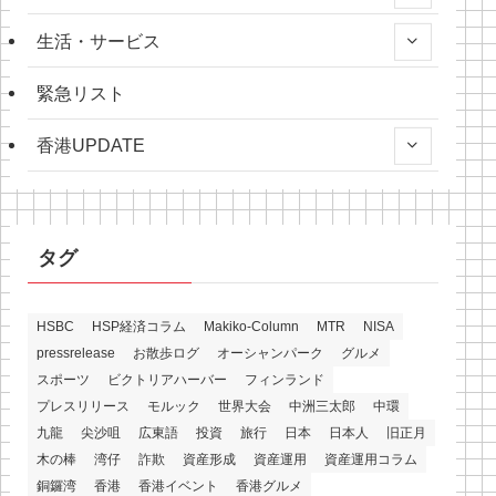
生活・サービス
緊急リスト
香港UPDATE
タグ
HSBC
HSP経済コラム
Makiko-Column
MTR
NISA
pressrelease
お散歩ログ
オーシャンパーク
グルメ
スポーツ
ビクトリアハーバー
フィンランド
プレスリリース
モルック
世界大会
中洲三太郎
中環
九龍
尖沙咀
広東語
投資
旅行
日本
日本人
旧正月
木の棒
湾仔
詐欺
資産形成
資産運用
資産運用コラム
銅鑼湾
香港
香港イベント
香港グルメ