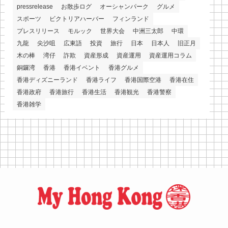
pressrelease
お散歩ログ
オーシャンパーク
グルメ
スポーツ
ビクトリアハーバー
フィンランド
プレスリリース
モルック
世界大会
中洲三太郎
中環
九龍
尖沙咀
広東語
投資
旅行
日本
日本人
旧正月
木の棒
湾仔
詐欺
資産形成
資産運用
資産運用コラム
銅鑼湾
香港
香港イベント
香港グルメ
香港ディズニーランド
香港ライフ
香港国際空港
香港在住
香港政府
香港旅行
香港生活
香港観光
香港警察
香港雑学