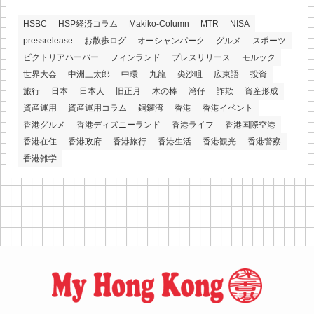
HSBC
HSP経済コラム
Makiko-Column
MTR
NISA
pressrelease
お散歩ログ
オーシャンパーク
グルメ
スポーツ
ビクトリアハーバー
フィンランド
プレスリリース
モルック
世界大会
中洲三太郎
中環
九龍
尖沙咀
広東語
投資
旅行
日本
日本人
旧正月
木の棒
湾仔
詐欺
資産形成
資産運用
資産運用コラム
銅鑼湾
香港
香港イベント
香港グルメ
香港ディズニーランド
香港ライフ
香港国際空港
香港在住
香港政府
香港旅行
香港生活
香港観光
香港警察
香港雑学