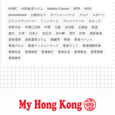
HSBC
HSP経済コラム
Makiko-Column
MTR
NISA
pressrelease
お散歩ログ
オーシャンパーク
グルメ
スポーツ
ビクトリアハーバー
フィンランド
プレスリリース
モルック
世界大会
中洲三太郎
中環
九龍
尖沙咀
広東語
投資
旅行
日本
日本人
旧正月
木の棒
湾仔
詐欺
資産形成
資産運用
資産運用コラム
銅鑼湾
香港
香港イベント
香港グルメ
香港ディズニーランド
香港ライフ
香港国際空港
香港在住
香港政府
香港旅行
香港生活
香港観光
香港警察
香港雑学