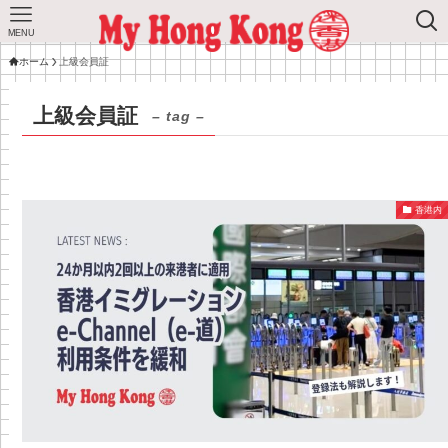
MENU
ホーム
上級会員証
上級会員証
– tag –
香港内