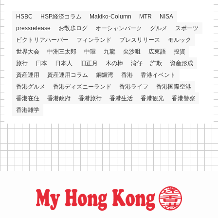
HSBC
HSP経済コラム
Makiko-Column
MTR
NISA
pressrelease
お散歩ログ
オーシャンパーク
グルメ
スポーツ
ビクトリアハーバー
フィンランド
プレスリリース
モルック
世界大会
中洲三太郎
中環
九龍
尖沙咀
広東語
投資
旅行
日本
日本人
旧正月
木の棒
湾仔
詐欺
資産形成
資産運用
資産運用コラム
銅鑼湾
香港
香港イベント
香港グルメ
香港ディズニーランド
香港ライフ
香港国際空港
香港在住
香港政府
香港旅行
香港生活
香港観光
香港警察
香港雑学