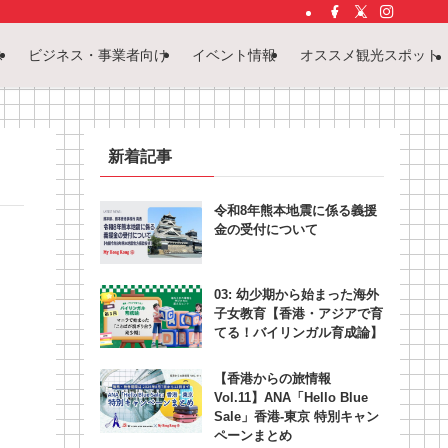
ス
ビジネス・事業者向け
イベント情報
オススメ観光スポット
新着記事
令和8年熊本地震に係る義援
金の受付について
03: 幼少期から始まった海外
子女教育【香港・アジアで育
てる！バイリンガル育成論】
【香港からの旅情報
Vol.11】ANA「Hello Blue
Sale」香港‐東京 特別キャン
ペーンまとめ