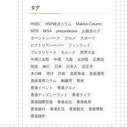
タグ
HSBC
HSP経済コラム
Makiko-Column
MTR
NISA
pressrelease
お散歩ログ
オーシャンパーク
グルメ
スポーツ
ビクトリアハーバー
フィンランド
プレスリリース
モルック
世界大会
中洲三太郎
中環
九龍
尖沙咀
広東語
投資
旅行
日本
日本人
旧正月
木の棒
湾仔
詐欺
資産形成
資産運用
資産運用コラム
銅鑼湾
香港
香港イベント
香港グルメ
香港ディズニーランド
香港ライフ
香港国際空港
香港在住
香港政府
香港旅行
香港生活
香港観光
香港警察
香港雑学