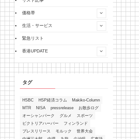
リスト記事
価格帯
生活・サービス
緊急リスト
香港UPDATE
タグ
HSBC
HSP経済コラム
Makiko-Column
MTR
NISA
pressrelease
お散歩ログ
オーシャンパーク
グルメ
スポーツ
ビクトリアハーバー
フィンランド
プレスリリース
モルック
世界大会
中洲三太郎
中環
九龍
尖沙咀
広東語