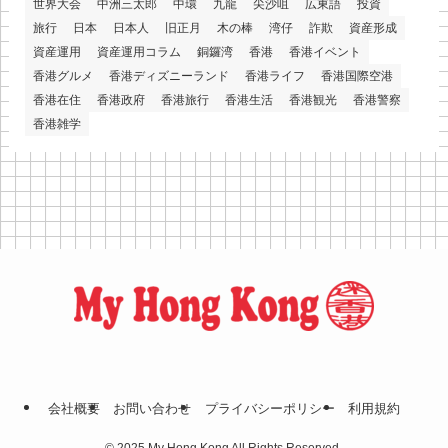
世界大会
中洲三太郎
中環
九龍
尖沙咀
広東語
投資
旅行
日本
日本人
旧正月
木の棒
湾仔
詐欺
資産形成
資産運用
資産運用コラム
銅鑼湾
香港
香港イベント
香港グルメ
香港ディズニーランド
香港ライフ
香港国際空港
香港在住
香港政府
香港旅行
香港生活
香港観光
香港警察
香港雑学
会社概要
お問い合わせ
プライバシーポリシー
利⽤規約
©
2025 My Hong Kong All Rights Reserved.