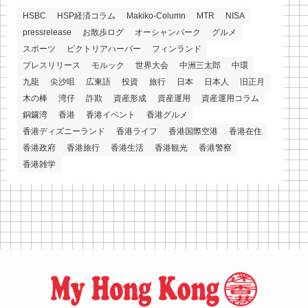
HSBC
HSP経済コラム
Makiko-Column
MTR
NISA
pressrelease
お散歩ログ
オーシャンパーク
グルメ
スポーツ
ビクトリアハーバー
フィンランド
プレスリリース
モルック
世界大会
中洲三太郎
中環
九龍
尖沙咀
広東語
投資
旅行
日本
日本人
旧正月
木の棒
湾仔
詐欺
資産形成
資産運用
資産運用コラム
銅鑼湾
香港
香港イベント
香港グルメ
香港ディズニーランド
香港ライフ
香港国際空港
香港在住
香港政府
香港旅行
香港生活
香港観光
香港警察
香港雑学