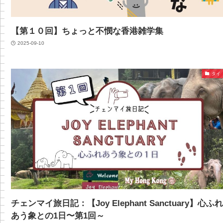
【第１０回】ちょっと不憫な香港雑学集
2025-09-10
タイ
チェンマイ旅日記：【Joy Elephant Sanctuary】心ふ
あう象との1日〜第1回～