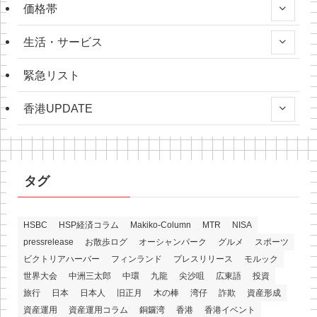
価格帯
生活・サービス
緊急リスト
香港UPDATE
タグ
HSBC
HSP経済コラム
Makiko-Column
MTR
NISA
pressrelease
お散歩ログ
オーシャンパーク
グルメ
スポーツ
ビクトリアハーバー
フィンランド
プレスリリース
モルック
世界大会
中洲三太郎
中環
九龍
尖沙咀
広東語
投資
旅行
日本
日本人
旧正月
木の棒
湾仔
詐欺
資産形成
資産運用
資産運用コラム
銅鑼湾
香港
香港イベント