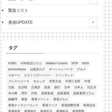
緊急リスト
香港UPDATE
タグ
HSBC
HSP経済コラム
Makiko-Column
MTR
NISA
pressrelease
お散歩ログ
オーシャンパーク
グルメ
スポーツ
ビクトリアハーバー
フィンランド
プレスリリース
モルック
世界大会
中洲三太郎
中環
九龍
尖沙咀
広東語
投資
旅行
日本
日本人
旧正月
木の棒
湾仔
詐欺
資産形成
資産運用
資産運用コラム
銅鑼湾
香港
香港イベント
香港グルメ
香港ディズニーランド
香港ライフ
香港国際空港
香港在住
香港政府
香港旅行
香港生活
香港観光
香港警察