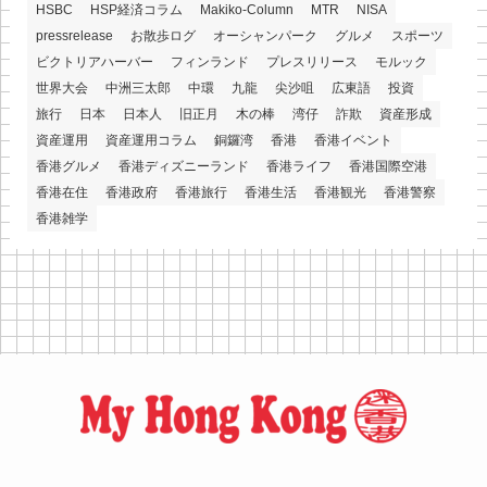
HSBC
HSP経済コラム
Makiko-Column
MTR
NISA
pressrelease
お散歩ログ
オーシャンパーク
グルメ
スポーツ
ビクトリアハーバー
フィンランド
プレスリリース
モルック
世界大会
中洲三太郎
中環
九龍
尖沙咀
広東語
投資
旅行
日本
日本人
旧正月
木の棒
湾仔
詐欺
資産形成
資産運用
資産運用コラム
銅鑼湾
香港
香港イベント
香港グルメ
香港ディズニーランド
香港ライフ
香港国際空港
香港在住
香港政府
香港旅行
香港生活
香港観光
香港警察
香港雑学