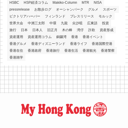
HSBC
HSP経済コラム
Makiko-Column
MTR
NISA
pressrelease
お散歩ログ
オーシャンパーク
グルメ
スポーツ
ビクトリアハーバー
フィンランド
プレスリリース
モルック
世界大会
中洲三太郎
中環
九龍
尖沙咀
広東語
投資
旅行
日本
日本人
旧正月
木の棒
湾仔
詐欺
資産形成
資産運用
資産運用コラム
銅鑼湾
香港
香港イベント
香港グルメ
香港ディズニーランド
香港ライフ
香港国際空港
香港在住
香港政府
香港旅行
香港生活
香港観光
香港警察
香港雑学