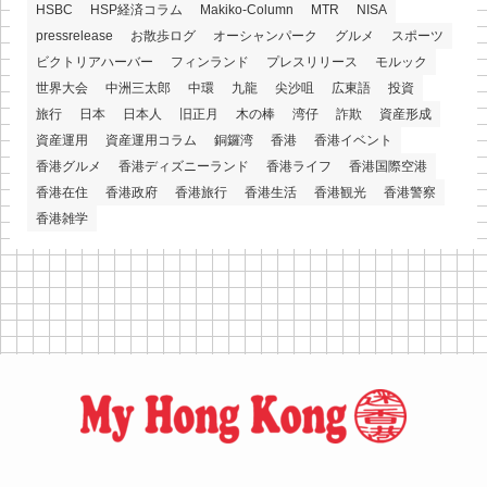
HSBC
HSP経済コラム
Makiko-Column
MTR
NISA
pressrelease
お散歩ログ
オーシャンパーク
グルメ
スポーツ
ビクトリアハーバー
フィンランド
プレスリリース
モルック
世界大会
中洲三太郎
中環
九龍
尖沙咀
広東語
投資
旅行
日本
日本人
旧正月
木の棒
湾仔
詐欺
資産形成
資産運用
資産運用コラム
銅鑼湾
香港
香港イベント
香港グルメ
香港ディズニーランド
香港ライフ
香港国際空港
香港在住
香港政府
香港旅行
香港生活
香港観光
香港警察
香港雑学