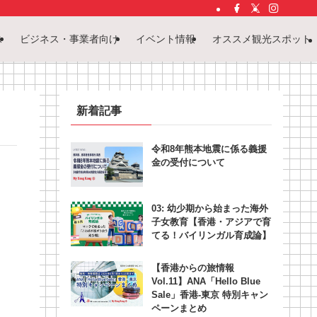
ス
ビジネス・事業者向け
イベント情報
オススメ観光スポット
新着記事
令和8年熊本地震に係る義援
金の受付について
03: 幼少期から始まった海外
子女教育【香港・アジアで育
てる！バイリンガル育成論】
【香港からの旅情報
Vol.11】ANA「Hello Blue
Sale」香港‐東京 特別キャン
ペーンまとめ