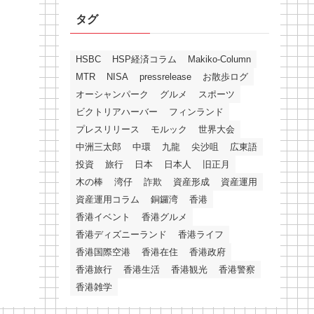
タグ
HSBC
HSP経済コラム
Makiko-Column
MTR
NISA
pressrelease
お散歩ログ
オーシャンパーク
グルメ
スポーツ
ビクトリアハーバー
フィンランド
プレスリリース
モルック
世界大会
中洲三太郎
中環
九龍
尖沙咀
広東語
投資
旅行
日本
日本人
旧正月
木の棒
湾仔
詐欺
資産形成
資産運用
資産運用コラム
銅鑼湾
香港
香港イベント
香港グルメ
香港ディズニーランド
香港ライフ
香港国際空港
香港在住
香港政府
香港旅行
香港生活
香港観光
香港警察
香港雑学