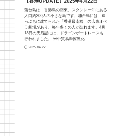
【香港UPDATE】2025年4月22日
蒲台島は、香港島の南東、スタンレー沖にある
人口約200人の小さな島です。埔台島には、崖
っぷちに建てられた「香港最南端」の広東オペ
ラ劇場があり、毎年多くの人が訪れます。4月
18日の天后誕には、ドラゴンボートレースも
行われました。 米中貿易摩擦激化...
2025-04-22