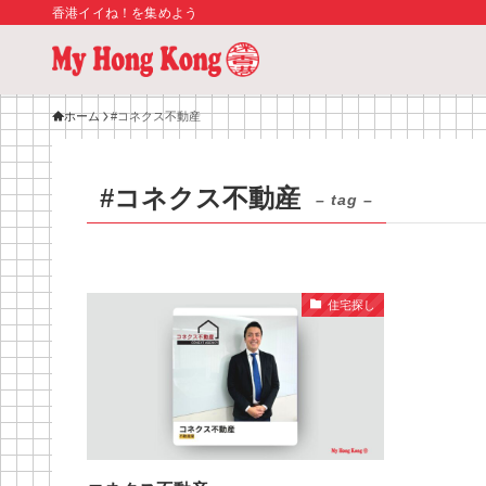
香港イイね！を集めよう
ホーム
#コネクス不動産
#コネクス不動産
– tag –
住宅探し