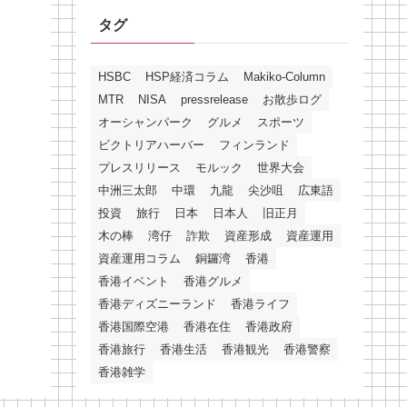
タグ
HSBC
HSP経済コラム
Makiko-Column
MTR
NISA
pressrelease
お散歩ログ
オーシャンパーク
グルメ
スポーツ
ビクトリアハーバー
フィンランド
プレスリリース
モルック
世界大会
中洲三太郎
中環
九龍
尖沙咀
広東語
投資
旅行
日本
日本人
旧正月
木の棒
湾仔
詐欺
資産形成
資産運用
資産運用コラム
銅鑼湾
香港
香港イベント
香港グルメ
香港ディズニーランド
香港ライフ
香港国際空港
香港在住
香港政府
香港旅行
香港生活
香港観光
香港警察
香港雑学