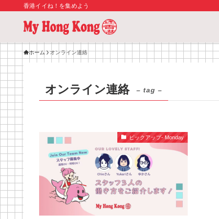
香港イイね！を集めよう
ホーム
オンライン連絡
オンライン連絡
– tag –
ピックアップ- Monday