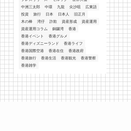
中洲三太郎
中環
九龍
尖沙咀
広東語
投資
旅行
日本
日本人
旧正月
木の棒
湾仔
詐欺
資産形成
資産運用
資産運用コラム
銅鑼湾
香港
香港イベント
香港グルメ
香港ディズニーランド
香港ライフ
香港国際空港
香港在住
香港政府
香港旅行
香港生活
香港観光
香港警察
香港雑学