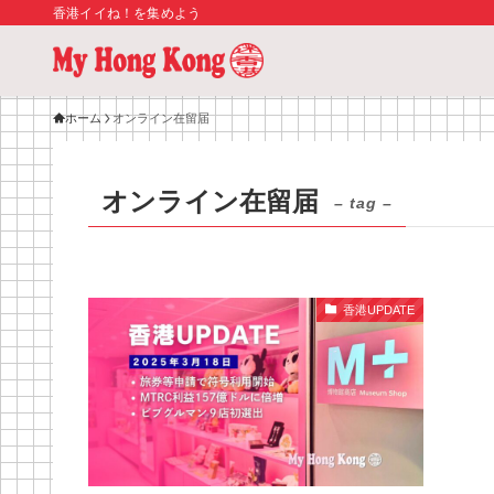
香港イイね！を集めよう
ホーム
オンライン在留届
オンライン在留届
– tag –
香港UPDATE