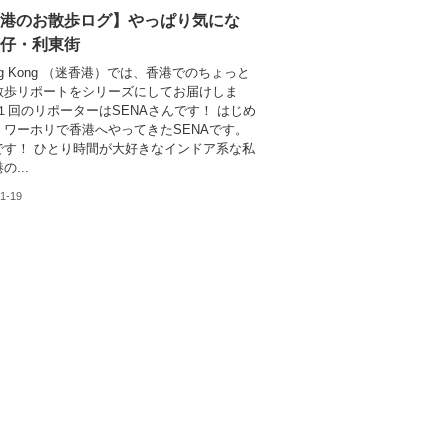
港のお散歩ログ】やっぱり気にな
仔・利東街
ong Kong （迷香港）では、香港でのちょっと
散歩リポートをシリーズにしてお届けしま
１回のリポーターはSENAさんです！ はじめ
！ワーホリで香港へやってきたSENAです。
です！ ひとり時間が大好きなインドア系な私
の...
1-19