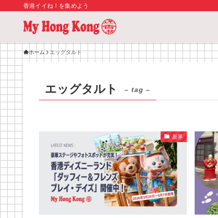
香港イイね！を集めよう
ホーム
エッグタルト
エッグタルト
– tag –
新界