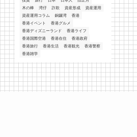
投資
旅行
日本
日本人
旧正月
木の棒
湾仔
詐欺
資産形成
資産運用
資産運用コラム
銅鑼湾
香港
香港イベント
香港グルメ
香港ディズニーランド
香港ライフ
香港国際空港
香港在住
香港政府
香港旅行
香港生活
香港観光
香港警察
香港雑学