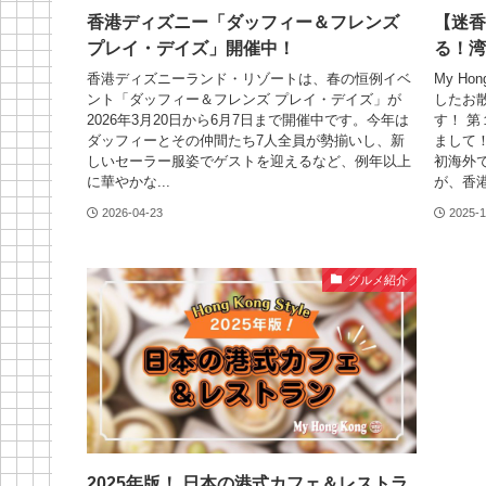
香港ディズニー「ダッフィー＆フレンズ
【迷香
プレイ・デイズ」開催中！
る！湾
香港ディズニーランド・リゾートは、春の恒例イベ
My H
ント「ダッフィー＆フレンズ プレイ・デイズ」が
したお
2026年3月20日から6月7日まで開催中です。今年は
す！ 第
ダッフィーとその仲間たち7人全員が勢揃いし、新
まして
しいセーラー服姿でゲストを迎えるなど、例年以上
初海外
に華やかな...
が、香港
2026-04-23
2025-1
グルメ紹介
2025年版！ 日本の港式カフェ＆レストラ