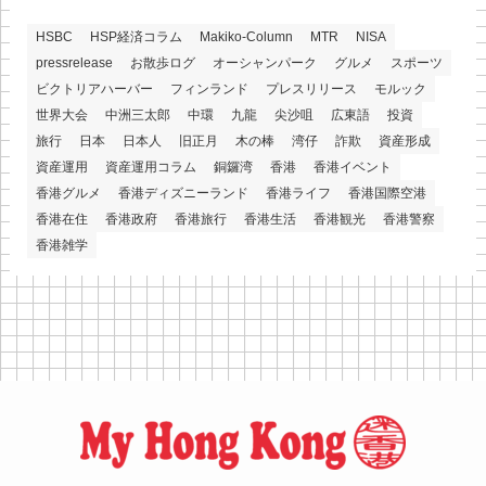
HSBC
HSP経済コラム
Makiko-Column
MTR
NISA
pressrelease
お散歩ログ
オーシャンパーク
グルメ
スポーツ
ビクトリアハーバー
フィンランド
プレスリリース
モルック
世界大会
中洲三太郎
中環
九龍
尖沙咀
広東語
投資
旅行
日本
日本人
旧正月
木の棒
湾仔
詐欺
資産形成
資産運用
資産運用コラム
銅鑼湾
香港
香港イベント
香港グルメ
香港ディズニーランド
香港ライフ
香港国際空港
香港在住
香港政府
香港旅行
香港生活
香港観光
香港警察
香港雑学