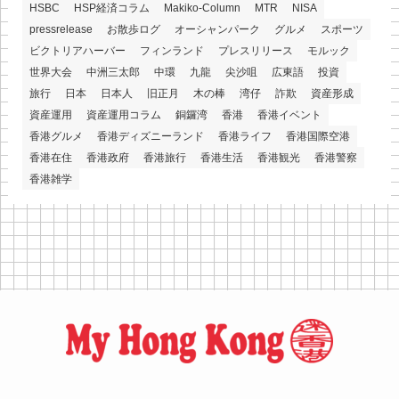
HSBC
HSP経済コラム
Makiko-Column
MTR
NISA
pressrelease
お散歩ログ
オーシャンパーク
グルメ
スポーツ
ビクトリアハーバー
フィンランド
プレスリリース
モルック
世界大会
中洲三太郎
中環
九龍
尖沙咀
広東語
投資
旅行
日本
日本人
旧正月
木の棒
湾仔
詐欺
資産形成
資産運用
資産運用コラム
銅鑼湾
香港
香港イベント
香港グルメ
香港ディズニーランド
香港ライフ
香港国際空港
香港在住
香港政府
香港旅行
香港生活
香港観光
香港警察
香港雑学