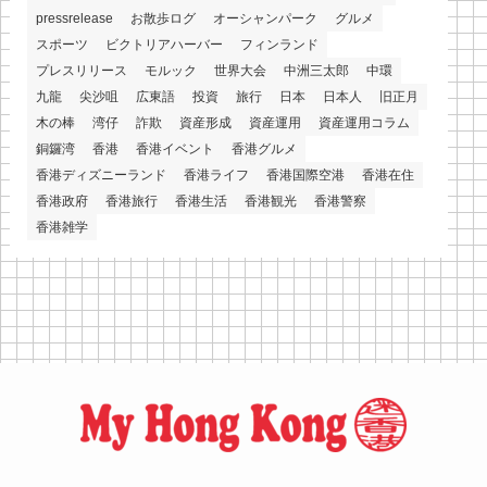
pressrelease
お散歩ログ
オーシャンパーク
グルメ
スポーツ
ビクトリアハーバー
フィンランド
プレスリリース
モルック
世界大会
中洲三太郎
中環
九龍
尖沙咀
広東語
投資
旅行
日本
日本人
旧正月
木の棒
湾仔
詐欺
資産形成
資産運用
資産運用コラム
銅鑼湾
香港
香港イベント
香港グルメ
香港ディズニーランド
香港ライフ
香港国際空港
香港在住
香港政府
香港旅行
香港生活
香港観光
香港警察
香港雑学