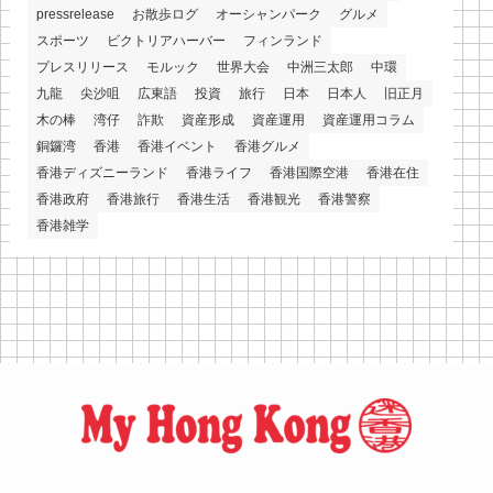
pressrelease
お散歩ログ
オーシャンパーク
グルメ
スポーツ
ビクトリアハーバー
フィンランド
プレスリリース
モルック
世界大会
中洲三太郎
中環
九龍
尖沙咀
広東語
投資
旅行
日本
日本人
旧正月
木の棒
湾仔
詐欺
資産形成
資産運用
資産運用コラム
銅鑼湾
香港
香港イベント
香港グルメ
香港ディズニーランド
香港ライフ
香港国際空港
香港在住
香港政府
香港旅行
香港生活
香港観光
香港警察
香港雑学